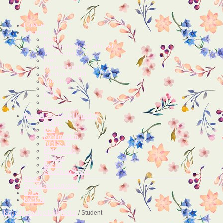
Forside
Sortiment
Kager
Hele lagkager ud af huset
Tapaskager
Brød
Glutenallergiker?
Sandwich/Salat
Brunch
Tapas
Kaffe
Te
Kolde drikke
Kage til særlige lejligheder
Bryllup
Dåb
Konfirmation
Jubilæum
Fødselsdag
Student
Events
Sæson sortiment
Gaver
Om Søster Lagkage
Galleri
Kontakt
Kage til særlige lejligheder
/ Student