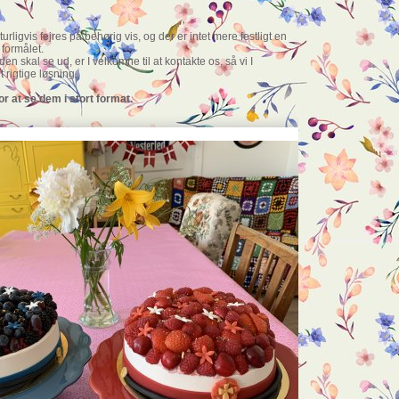
rligvis fejres på behørig vis, og der er intet mere festligt en
l formålet.
den skal se ud, er I velkomne til at kontakte os, så vi I
 rigtige løsning.
or at se dem i stort format.