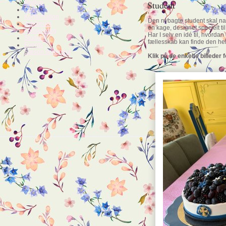
Bryllup
Student
Dåb
Konfirmation
Den nybagte student skal natu
Jubilæum
en kage, designet specielt ti
Fødselsdag
Har I selv en idé til, hvordan 
Student
fællesskab kan finde den helt
Events
Sæson sortiment
Klik på de enkelte billeder f