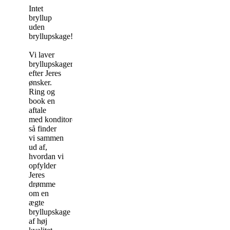
Intet
bryllup
uden
bryllupskage!
Vi laver
bryllupskager
efter Jeres
ønsker.
Ring og
book en
aftale
med konditoren,
så finder
vi sammen
ud af,
hvordan vi
opfylder
Jeres
drømme
om en
ægte
bryllupskage
af høj