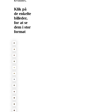
kvalitet.
Klik på
de enkelte
billeder,
for at se
dem i stor
format