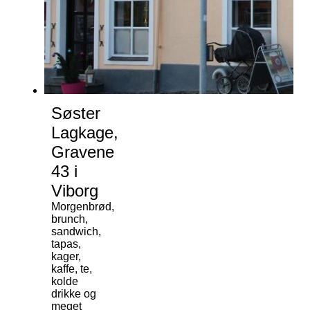
Søster
Lagkage,
Gravene
43 i
Viborg
Morgenbrød,
brunch,
sandwich,
tapas,
kager,
kaffe, te,
kolde
drikke og
meget