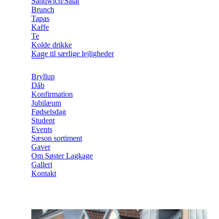
Sandwich/Salat
Brunch
Tapas
Kaffe
Te
Kolde drikke
Kage til særlige lejligheder
Bryllup
Dåb
Konfirmation
Jubilæum
Fødselsdag
Student
Events
Sæson sortiment
Gaver
Om Søster Lagkage
Galleri
Kontakt