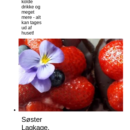
kolde
drikke og
meget
mere - alt
kan tages
ud af
huset!
Søster
Lagkage,