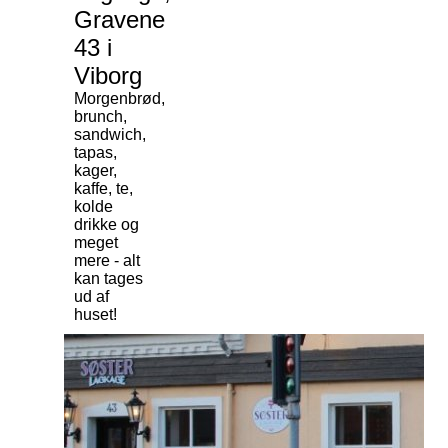
Gravene
43 i
Viborg
Morgenbrød,
brunch,
sandwich,
tapas,
kager,
kaffe, te,
kolde
drikke og
meget
mere - alt
kan tages
ud af
huset!