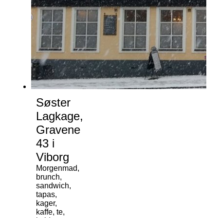
Søster
Lagkage,
Gravene
43 i
Viborg
Morgenmad,
brunch,
sandwich,
tapas,
kager,
kaffe, te,