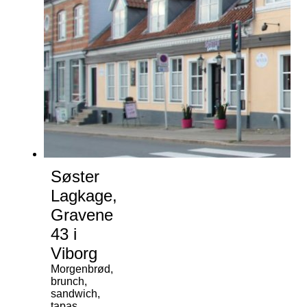
Søster
Lagkage,
Gravene
43 i
Viborg
Morgenbrød,
brunch,
sandwich,
tapas,