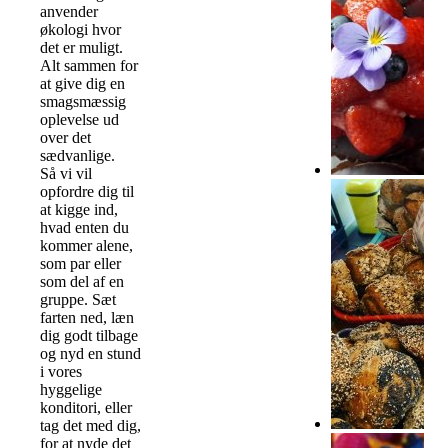
anvender
økologi hvor
det er muligt.
Alt sammen for
at give dig en
smagsmæssig
oplevelse ud
over det
sædvanlige.
Så vi vil
opfordre dig til
at kigge ind,
hvad enten du
kommer alene,
som par eller
som del af en
gruppe. Sæt
farten ned, læn
dig godt tilbage
og nyd en stund
i vores
hyggelige
konditori, eller
tag det med dig,
for at nyde det