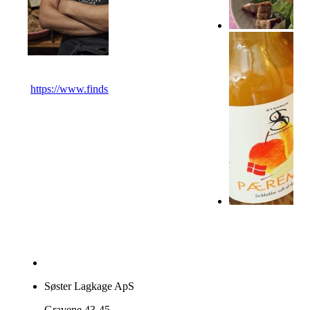
https://www.findsmiley.dk/554870
Søster Lagkage ApS
Gravene 43-45