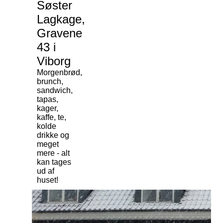
Søster
Lagkage,
Gravene
43 i
Viborg
Morgenbrød,
brunch,
sandwich,
tapas,
kager,
kaffe, te,
kolde
drikke og
meget
mere - alt
kan tages
ud af
huset!